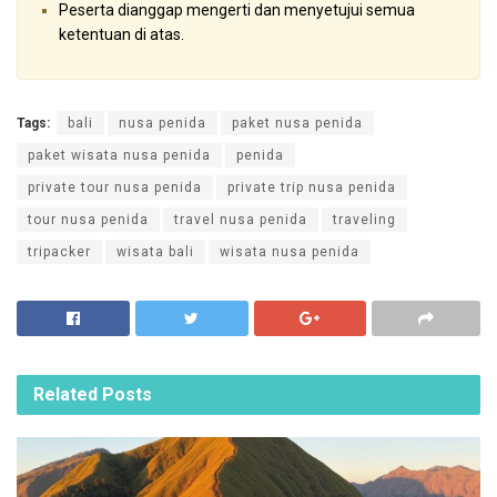
Peserta dianggap mengerti dan menyetujui semua
ketentuan di atas.
Tags:
bali
nusa penida
paket nusa penida
paket wisata nusa penida
penida
private tour nusa penida
private trip nusa penida
tour nusa penida
travel nusa penida
traveling
tripacker
wisata bali
wisata nusa penida
Related
Posts