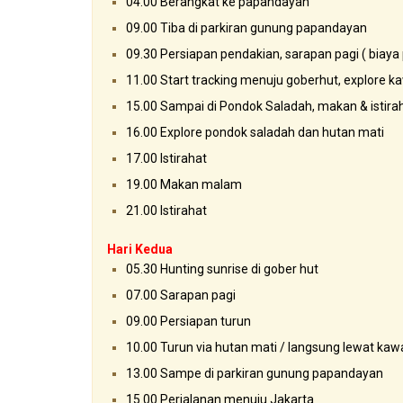
04.00 Berangkat ke papandayan
09.00 Tiba di parkiran gunung papandayan
09.30 Persiapan pendakian, sarapan pagi ( biaya 
11.00 Start tracking menuju goberhut, explore k
15.00 Sampai di Pondok Saladah, makan & istira
16.00 Explore pondok saladah dan hutan mati
17.00 Istirahat
19.00 Makan malam
21.00 Istirahat
Hari Kedua
05.30 Hunting sunrise di gober hut
07.00 Sarapan pagi
09.00 Persiapan turun
10.00 Turun via hutan mati / langsung lewat kaw
13.00 Sampe di parkiran gunung papandayan
15.00 Perjalanan menuju Jakarta