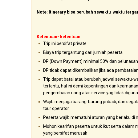
Note: Itinerary bisa berubah sewaktu-waktu terga
Ketentuan- ketentuan:
Trip ini bersifat private.
Biaya trip tergantung dari jumlah peserta
DP (Down Payment) minimal 50% dan pelunasan 
DP tidak dapat dikembalikan jika ada pembatalan 
Trip dapat batal atau berubah jadwal sewaktu-wa
tertentu, hal ini demi kepentingan dan keamanan 
pengembaian uang atas service yag tidak digun
Wajib menjaga barang-barang pribadi, dan sega
tour operator
Peserta wajib mematuhi aturan yang berlaku di 
Mohon kearifan peserta untuk ikut serta dalam m
yang bersifat merusak