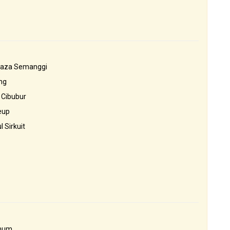
 Plaza Semanggi
ng
 Cibubur
reup
 Sirkuit
umum