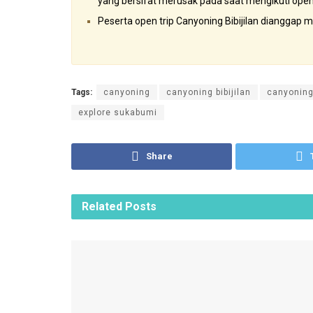
yang bersifat merusak pada saat mengikuti open t
Peserta open trip Canyoning Bibijilan dianggap 
Tags:
canyoning
canyoning bibijilan
canyonin
explore sukabumi
Share
Related
Posts