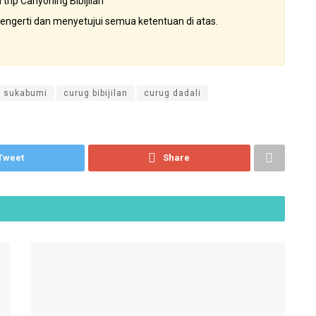
rip Canyoning Bibijilan
mengerti dan menyetujui semua ketentuan di atas.
g sukabumi
curug bibijilan
curug dadali
Tweet
Share