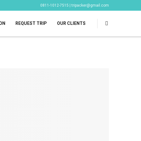
0811-1012-7515 | tripacker@gmail.com
ON
REQUEST TRIP
OUR CLIENTS