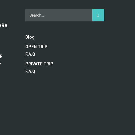
ARA
Blog
OPEN TRIP
F.A.Q
E
6
PRIVATE TRIP
F.A.Q