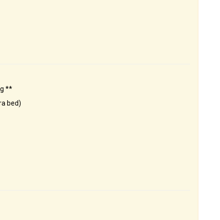
g **
ra bed)