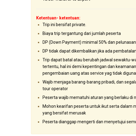
Ketentuan- ketentuan:
Trip ini bersifat private.
Biaya trip tergantung dari jumlah peserta
DP (Down Payment) minimal 50% dan pelunasan 
DP tidak dapat dikembalikan jika ada pembatalan 
Trip dapat batal atau berubah jadwal sewaktu-wa
tertentu, hal ini demi kepentingan dan keamanan 
pengembaian uang atas service yag tidak digun
Wajib menjaga barang-barang pribadi, dan sega
tour operator
Peserta wajib mematuhi aturan yang berlaku di 
Mohon kearifan peserta untuk ikut serta dalam m
yang bersifat merusak
Peserta dianggap mengerti dan menyetujui semu