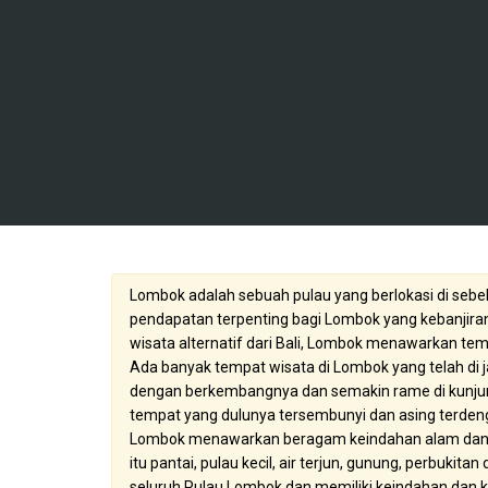
Lombok adalah sebuah pulau yang berlokasi di sebel
pendapatan terpenting bagi Lombok yang kebanjiran
wisata alternatif dari Bali, Lombok menawarkan temp
Ada banyak tempat wisata di Lombok yang telah di ja
dengan berkembangnya dan semakin rame di kunjungi,
tempat yang dulunya tersembunyi dan asing terdengar
Lombok menawarkan beragam keindahan alam dan bu
itu pantai, pulau kecil, air terjun, gunung, perbukita
seluruh Pulau Lombok dan memiliki keindahan dan ke