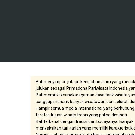
Bali menyimpan jutaan keindahan alam yang menakj
julukan sebagai Primadona Pariwisata Indonesia yan
Bali memiliki keanekaragaman daya tarik wisata yan
sanggup menarik banyak wisatawan dari seluruh dun
Hampir semua media internasional yang berhubung
teratas tujuan wisata tropis yang paling diminati.
Bali terkenal dengan tradisi dan budayanya. Banya
menyaksikan tari-tarian yang memiliki karakteristik 
Namun, sebagai surga wisata tropis yang lengkap d