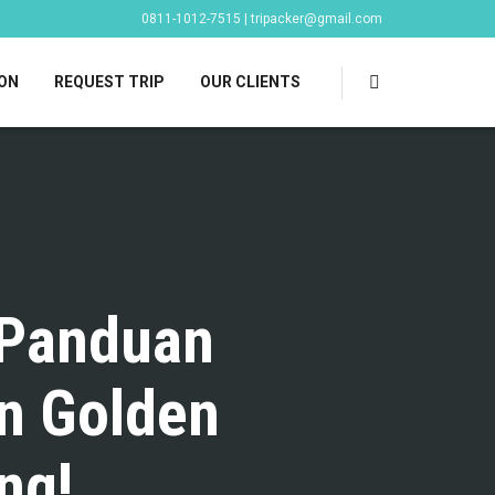
0811-1012-7515 | tripacker@gmail.com
ON
REQUEST TRIP
OUR CLIENTS
 Panduan
n Golden
ng!