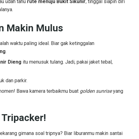
lau udah tahu
rute menuju Bukit Sikunir
, tinggal siapin diri
lanya.
an Makin Mulus
lah waktu paling ideal. Biar gak ketinggalan
eng
.
nir Dieng
itu menusuk tulang. Jadi, pakai jaket tebal,
k dan parkir.
momen! Bawa kamera terbaikmu buat
golden sunrise
yang
 Tripacker!
karang gimana soal tripnya? Biar liburanmu makin santai