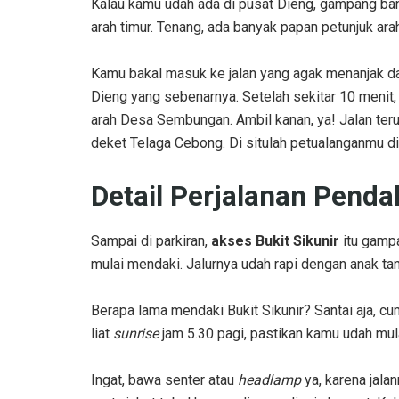
Kalau kamu udah ada di pusat Dieng, gampang banget
arah timur. Tenang, ada banyak papan petunjuk ara
Kamu bakal masuk ke jalan yang agak menanjak dan 
Dieng yang sebenarnya. Setelah sekitar 10 menit
arah Desa Sembungan. Ambil kanan, ya! Jalan ter
deket Telaga Cebong. Di situlah petualanganmu di
Detail Perjalanan Pendak
Sampai di parkiran,
akses Bukit Sikunir
itu gampa
mulai mendaki. Jalurnya udah rapi dengan anak tan
Berapa lama mendaki Bukit Sikunir? Santai aja, c
liat
sunrise
jam 5.30 pagi, pastikan kamu udah mulai
Ingat, bawa senter atau
headlamp
ya, karena jala