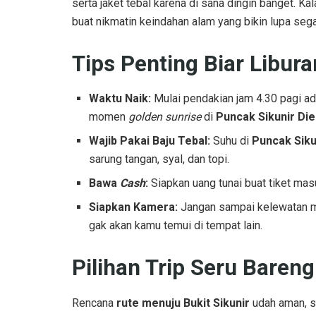
serta jaket tebal karena di sana dingin banget. Ka
buat nikmatin keindahan alam yang bikin lupa sega
Tips Penting Biar Libur
Waktu Naik:
Mulai pendakian jam 4.30 pagi ada
momen
golden sunrise
di
Puncak Sikunir Di
Wajib Pakai Baju Tebal:
Suhu di
Puncak Siku
sarung tangan, syal, dan topi.
Bawa
Cash
:
Siapkan uang tunai buat tiket masu
Siapkan Kamera:
Jangan sampai kelewatan 
gak akan kamu temui di tempat lain.
Pilihan Trip Seru Bareng
Rencana
rute menuju Bukit Sikunir
udah aman, se