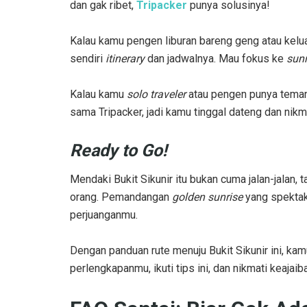
dan gak ribet,
Tripacker
punya solusinya!
Kalau kamu pengen liburan bareng geng atau kelu
sendiri
itinerary
dan jadwalnya. Mau fokus ke
sunr
Kalau kamu
solo traveler
atau pengen punya teman 
sama Tripacker, jadi kamu tinggal dateng dan nikma
Ready to Go!
Mendaki Bukit Sikunir itu bukan cuma jalan-jalan,
orang. Pemandangan
golden sunrise
yang spektak
perjuanganmu.
Dengan panduan rute menuju Bukit Sikunir ini, kam
perlengkapanmu, ikuti tips ini, dan nikmati keaja