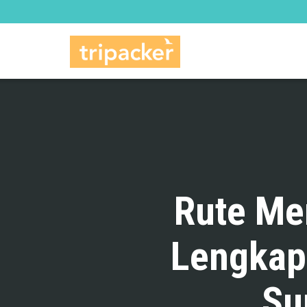
Rute Me
Lengkap
Su